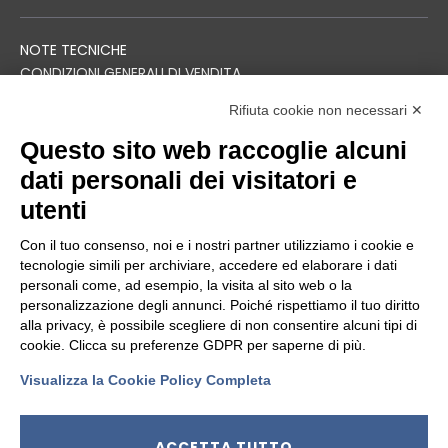
NOTE TECNICHE
CONDIZIONI GENERALI DI VENDITA
TERMINI DI SPEDIZIONE
Rifiuta cookie non necessari ✕
SOSTENIBILITÀ
Questo sito web raccoglie alcuni
PRIVACY POLICY
dati personali dei visitatori e
MODIFICA PREFERENZE COOKIES
utenti
Con il tuo consenso, noi e i nostri partner utilizziamo i cookie e
tecnologie simili per archiviare, accedere ed elaborare i dati
IL GRUPPO
personali come, ad esempio, la visita al sito web o la
personalizzazione degli annunci. Poiché rispettiamo il tuo diritto
alla privacy, è possibile scegliere di non consentire alcuni tipi di
cookie. Clicca su preferenze GDPR per saperne di più.
Visualizza la Cookie Policy Completa
ACCETTA TUTTO